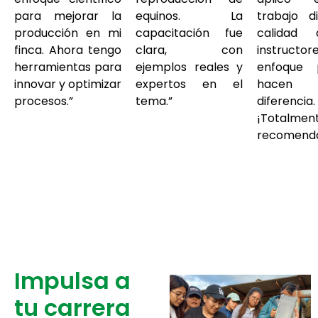
para mejorar la
equinos. La
trabajo di
producción en mi
capacitación fue
calidad
finca. Ahora tengo
clara, con
instructo
herramientas para
ejemplos reales y
enfoque p
innovar y optimizar
expertos en el
hace
procesos.”
tema.”
diferencia.
¡Totalmen
recomend
Impulsa a
tu carrera