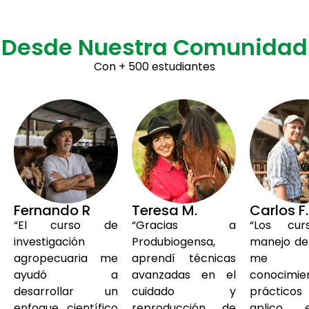
Desde Nuestra Comunidad
Con + 500 estudiantes
Fernando R
Teresa M.
Carlos F.
“El curso de
“Gracias a
“Los cu
investigación
Produbiogensa,
manejo de
agropecuaria me
aprendí técnicas
me di
ayudó a
avanzadas en el
conocimie
desarrollar un
cuidado y
práctic
enfoque científico
reproducción de
aplico