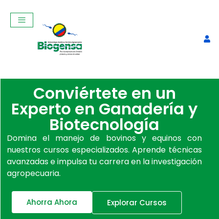
Conviértete en un
Experto en Ganadería y
Biotecnología
Domina el manejo de bovinos y equinos con
nuestros cursos especializados. Aprende técnicas
Curso Teórico-Práctico de
avanzadas e impulsa tu carrera en la investigación
Ginecología, Palpación y
agropecuaria.
Ecografía Reproductiva en
vacas Agosto 2025
Ahorra Ahora
$
350,00
Explorar Cursos
+
ADD