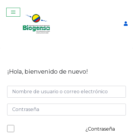
¡Hola, bienvenido de nuevo!
Curso de Introducción a la
Gestión Ganadera Bovina de
Leche y Carne
$
25,00
+
ADD
¿Contraseña