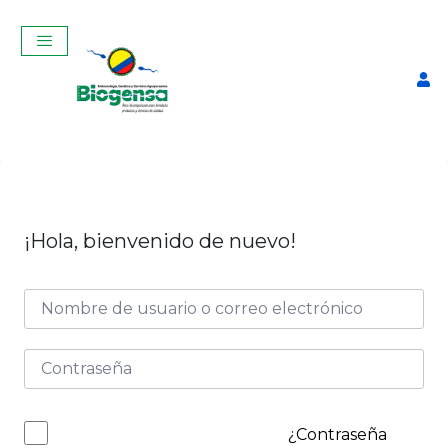
¡Hola, bienvenido de nuevo!
Pinza Coge Pajuelas
$
17,00
+
ADD
¿Contraseña