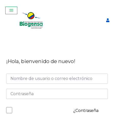
¡Hola, bienvenido de nuevo!
Termo para Descongelar
Pajuelas Manual con
Termómetro
$
75,00
+
ADD
¿Contraseña