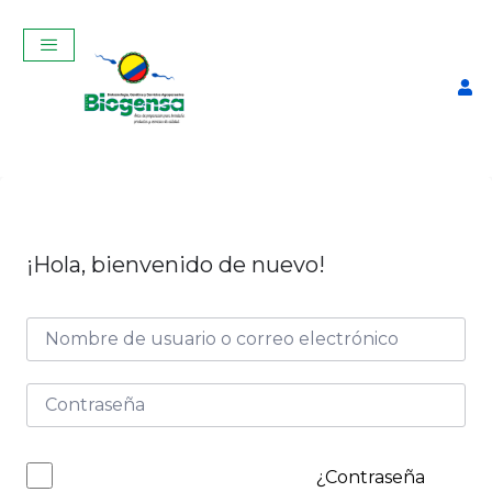
¡Hola, bienvenido de nuevo!
Curso Teórico-Práctico De
Inseminación Artificial En
Bovinos Enero 2026
$
320,00
+
ADD
¿Contraseña