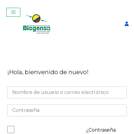
¡Hola, bienvenido de nuevo!
Examenes remediales
$
5,00
+
ADD
¿Contraseña