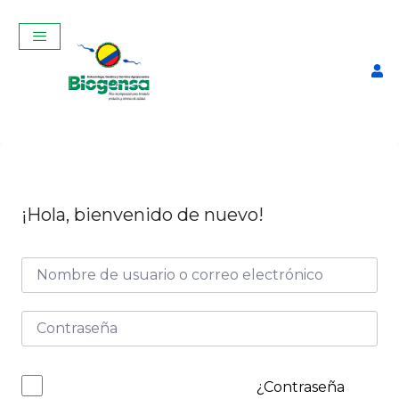
¡Hola, bienvenido de nuevo!
Curso Teórico-Práctico De
Inseminación Artificial En
Bovinos Mayo 2025
$
320,00
+
ADD
¿Contraseña