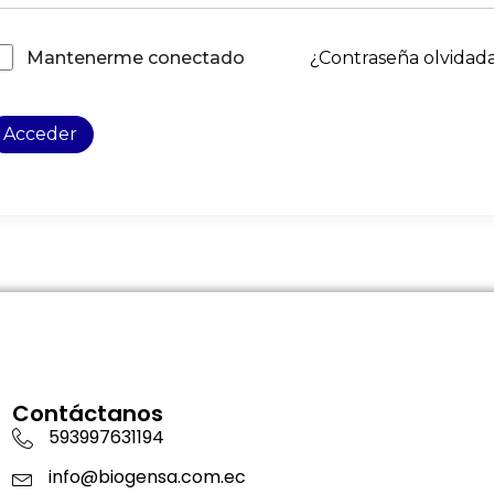
¿Contraseña olvidad
Mantenerme conectado
Acceder
Contáctanos
593997631194
info@biogensa.com.ec