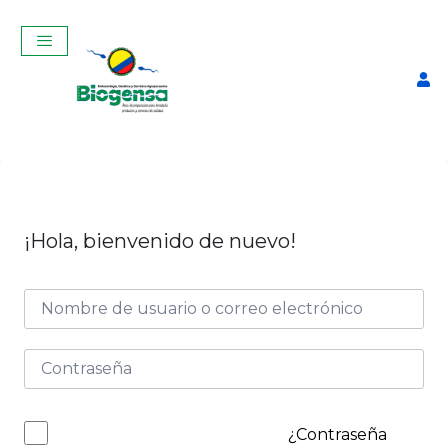
¡Hola, bienvenido de nuevo!
Termo de 3 kg
$
460,00
+
ADD
¿Contraseña