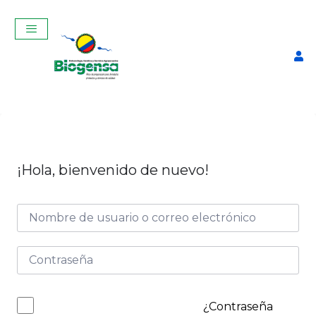
¡Hola, bienvenido de nuevo!
Termo de 3 kg
$
460,00
+
ADD
¿Contraseña