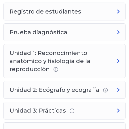
📢
¡Gracias por confiar en la excelencia de
Registro de estudiantes
Produbiogensa!
Estamos seguros de que esta
capacitación será clave para su crecimiento
Prueba diagnóstica
profesional.
🚀
¡Comencemos!
Unidad 1: Reconocimiento
anatómico y fisiología de la
reproducción
Unidad 2: Ecógrafo y ecografía
Unidad 3: Prácticas