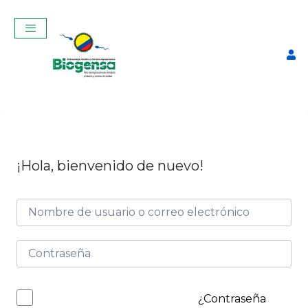
¡Hola, bienvenido de nuevo!
Termo Automático para
Descongelar Pajuelas
$
195,00
+
ADD
¿Contraseña