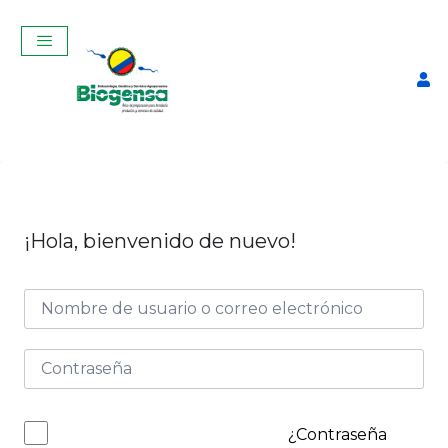
¡Hola, bienvenido de nuevo!
Curso Teórico-Práctico De
Inseminación Artificial En
Bovinos Noviembre 2025
$
320,00
+
ADD
¿Contraseña