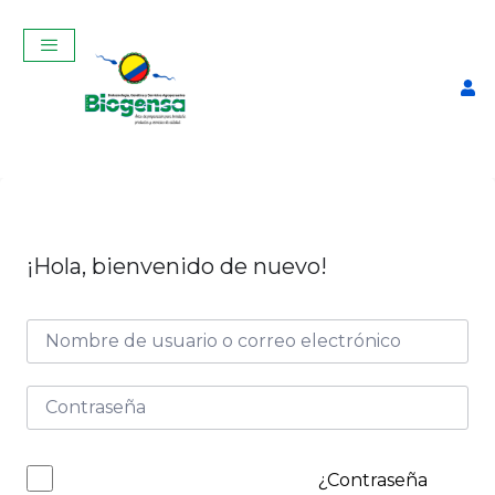
¡Hola, bienvenido de nuevo!
Curso Teórico-Práctico De
Inseminación Artificial En
Bovinos Julio 2026
$
320,00
+
ADD
¿Contraseña