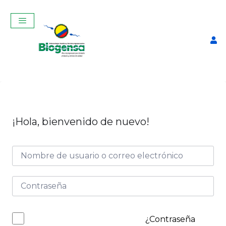
¡Hola, bienvenido de nuevo!
Termo para Descongelar
Pajuelas Manual con
Termómetro
$
75,00
+
ADD
¿Contraseña