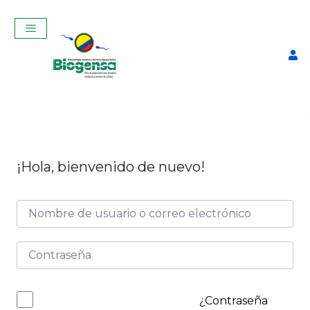
¡Hola, bienvenido de nuevo!
Curso Teórico-Práctico de
de Ecografía Reproductiva
en vacas-Instituto benjamín
Araujo de Pelileo
$
350,00
+
ADD
¿Contraseña