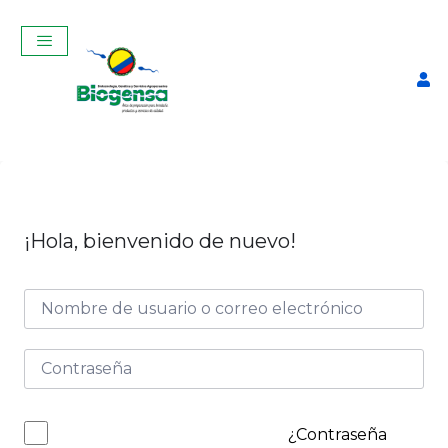
¡Hola, bienvenido de nuevo!
Curso Teórico-Práctico De
Inseminación Artificial En
Bovinos Junio 2025
$
320,00
+
ADD
¿Contraseña