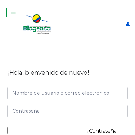
¡Hola, bienvenido de nuevo!
Curso Teórico-Práctico de
de Ecografía Reproductiva
en vacas-Instituto benjamín
Araujo de Pelileo
$
350,00
+
ADD
¿Contraseña