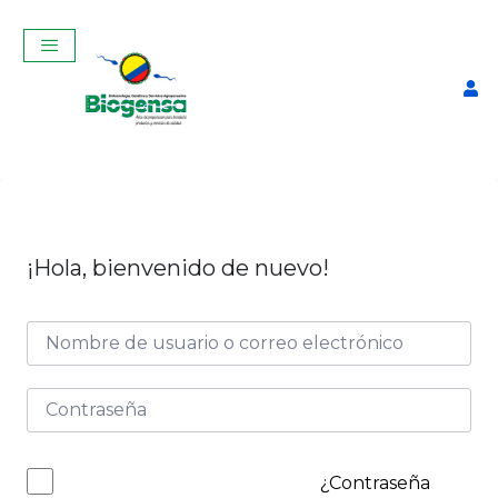
¡Hola, bienvenido de nuevo!
Curso Teórico-Práctico De
Inseminación Artificial En
Bovinos Marzo 2025
$
320,00
+
ADD
¿Contraseña