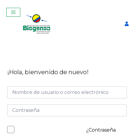
¡Hola, bienvenido de nuevo!
Curso de Introducción a la
Inseminacion Artificial y
Andrología en bovinos
IKIAM ENERO-2026
$
65,00
+
ADD
¿Contraseña