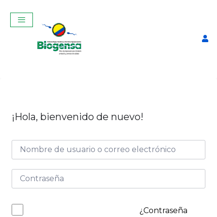
¡Hola, bienvenido de nuevo!
Curso Teórico-Práctico De
Inseminación Artificial En
Bovinos Abril 2025
$
320,00
+
ADD
¿Contraseña