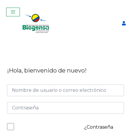
¡Hola, bienvenido de nuevo!
urso Teórico-Práctico De
Inseminación Artificial En
Bovinos Abril 2026
$
320,00
+
ADD
¿Contraseña