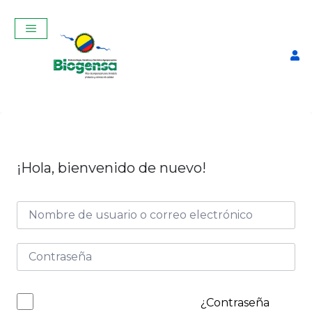
¡Hola, bienvenido de nuevo!
Curso Teórico-Práctico De
Inseminación Artificial En
Bovinos Noviembre 2025
$
320,00
+
ADD
¿Contraseña