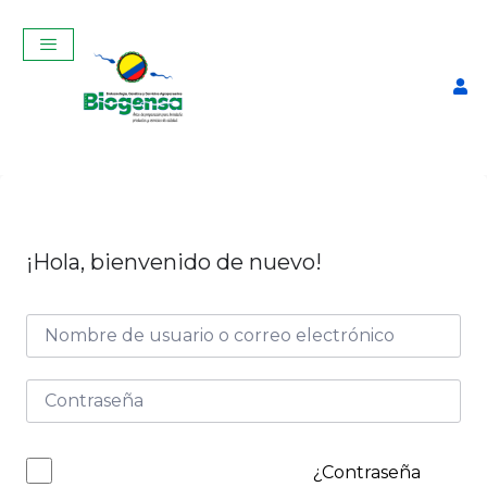
¡Hola, bienvenido de nuevo!
Pinza Coge Pajuelas
$
17,00
+
ADD
¿Contraseña