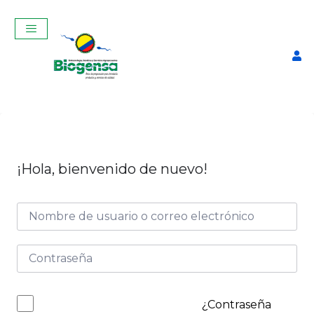
¡Hola, bienvenido de nuevo!
Curso Teórico-Práctico De
Inseminación Artificial En
Bovinos Mayo 2025
$
320,00
+
ADD
¿Contraseña