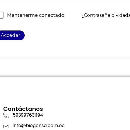
¿Contraseña olvidad
Mantenerme conectado
Acceder
Contáctanos
593997631194
info@biogensa.com.ec