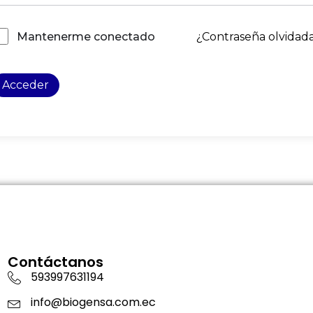
¿Contraseña olvidad
Mantenerme conectado
Acceder
Contáctanos
593997631194
info@biogensa.com.ec