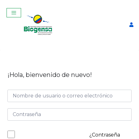
¡Hola, bienvenido de nuevo!
Curso Teórico-Práctico De
Inseminación Artificial En
Bovinos Noviembre 2025
$
320,00
+
ADD
¿Contraseña