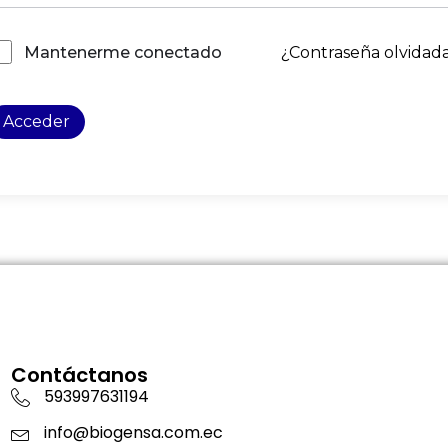
¿Contraseña olvidad
Mantenerme conectado
Acceder
Contáctanos
593997631194
info@biogensa.com.ec