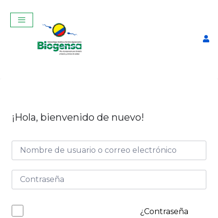
¡Hola, bienvenido de nuevo!
Curso Teórico-Práctico de
Ginecología, Palpación y
Ecografía Reproductiva en
vacas Junio 2025
$
350,00
+
ADD
¿Contraseña