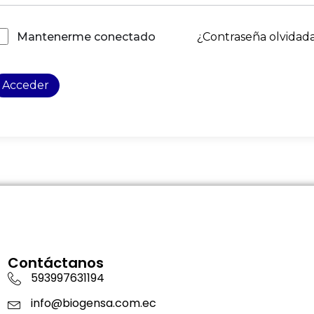
¿Contraseña olvidad
Mantenerme conectado
Acceder
Contáctanos
593997631194
info@biogensa.com.ec