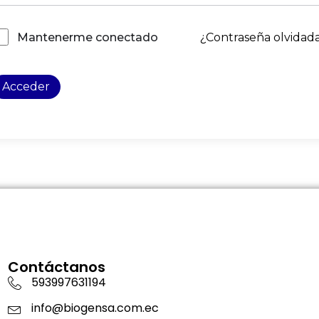
¿Contraseña olvidad
Mantenerme conectado
Acceder
Contáctanos
593997631194
info@biogensa.com.ec