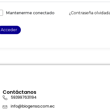
¿Contraseña olvidad
Mantenerme conectado
Acceder
Contáctanos
593997631194
info@biogensa.com.ec