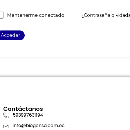
¿Contraseña olvidad
Mantenerme conectado
Acceder
Contáctanos
593997631194
info@biogensa.com.ec