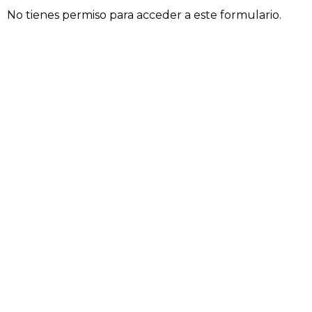
No tienes permiso para acceder a este formulario.
Curso Teórico-Práctico De
Inseminación Artificial En
Bovinos Junio 2026
$
320,00
+
ADD