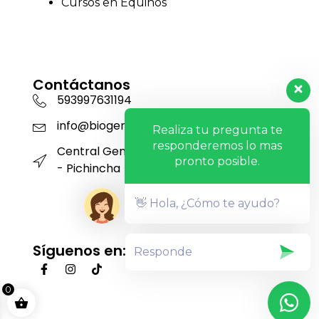
Cursos en Equinos
Contáctanos
593997631194
info@biogensa.com.ec
Realiza tu pregunta te
responderemos lo mas
Central Genética San Carlos - Machachi
pronto posible.
- Pichincha
👋 Hola, ¿Cómo te ayudo?
Síguenos en:
0