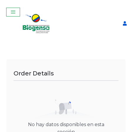
Order Details
Reglas Para Medir Nitrógeno
$
12,60
+
ADD
No hay datos disponibles en esta
sección