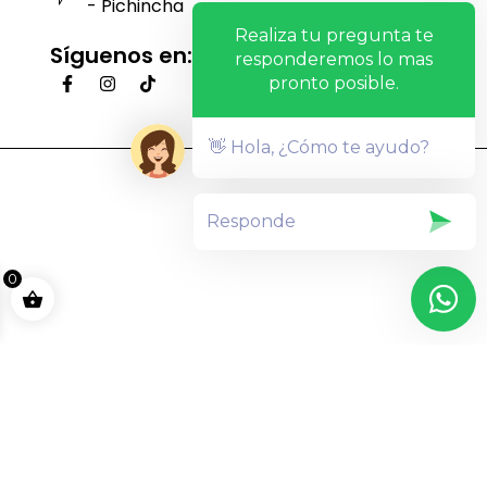
- Pichincha
Realiza tu pregunta te
Síguenos en:
responderemos lo mas
pronto posible.
👋 Hola, ¿Cómo te ayudo?
0