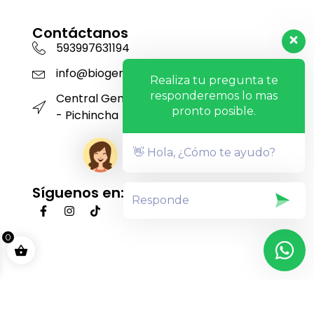
Contáctanos
593997631194
info@biogensa.com.ec
Realiza tu pregunta te
responderemos lo mas
Central Genética San Carlos - Machachi
pronto posible.
- Pichincha
👋 Hola, ¿Cómo te ayudo?
Síguenos en:
0