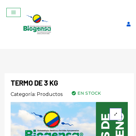
TERMO DE 3 KG
EN STOCK
Categoría:
Productos
Curso Teórico-Práctico De
Inseminación Artificial En
Bovinos Noviembre 2025
$
320,00
+
ADD