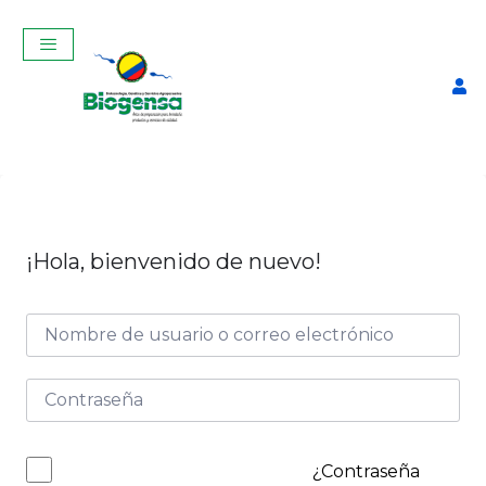
¡Hola, bienvenido de nuevo!
Curso Teórico-Práctico De
Inseminación Artificial En
Bovinos Julio 2026
$
320,00
+
ADD
¿Contraseña