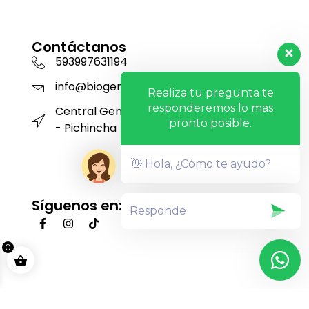
Contáctanos
593997631194
info@biogensa.com.ec
Realiza tu pregunta te
responderemos lo mas
Central Genética San Carlos - Machachi
pronto posible.
- Pichincha
👋 Hola, ¿Cómo te ayudo?
Síguenos en:
0