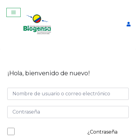
¡Hola, bienvenido de nuevo!
Reglas Para Medir Nitrógeno
$
12,60
+
ADD
¿Contraseña