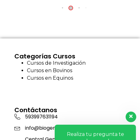
Categorías Cursos
Cursos de Investigación
Cursos en Bovinos
Cursos en Equinos
Contáctanos
593997631194
info@biogensa.com.ec
Realiza tu pregunta te
Central Genética San Carlos - Machachi