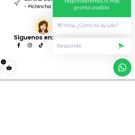
responderemos lo mas
- Pichincha
pronto posible.
👋 Hola, ¿Cómo te ayudo?
Síguenos en:
0