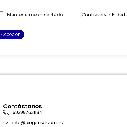
¿Contraseña olvidad
Mantenerme conectado
Acceder
Contáctanos
593997631194
info@biogensa.com.ec