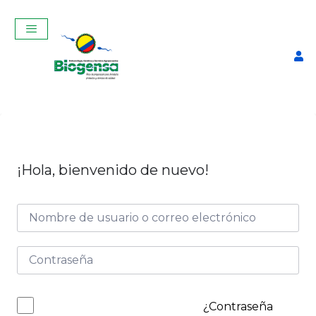
¡Hola, bienvenido de nuevo!
Pinza Coge Pajuelas
$
17,00
+
ADD
¿Contraseña