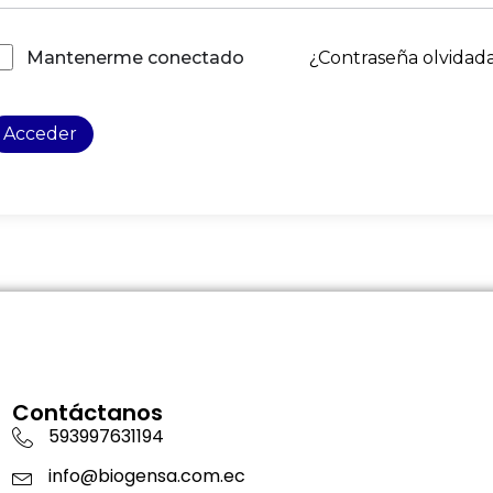
¿Contraseña olvidad
Mantenerme conectado
Acceder
Contáctanos
593997631194
info@biogensa.com.ec