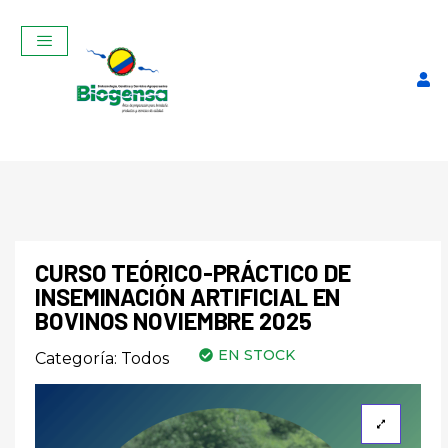
CURSO TEÓRICO-PRÁCTICO DE
INSEMINACIÓN ARTIFICIAL EN
Curso Teórico-Práctico De
BOVINOS NOVIEMBRE 2025
Inseminación Artificial En
EN STOCK
Categoría:
Todos
Bovinos Noviembre 2025
$
320,00
+
ADD