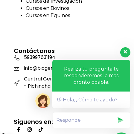
Cursos de Investigación
Cursos en Bovinos
Cursos en Equinos
Contáctanos
593997631194
info@biogensa.com.ec
Realiza tu pregunta te
responderemos lo mas
Central Genética San Carlos - Machachi
pronto posible.
- Pichincha
👋 Hola, ¿Cómo te ayudo?
Síguenos en: