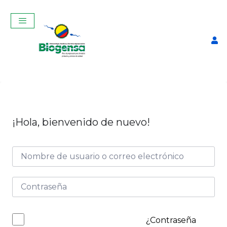
¡Hola, bienvenido de nuevo!
Curso Teórico-Práctico de
Ginecología, Palpación y
Ecografía Reproductiva en
vacas Febrero 2026
$
350,00
+
ADD
¿Contraseña