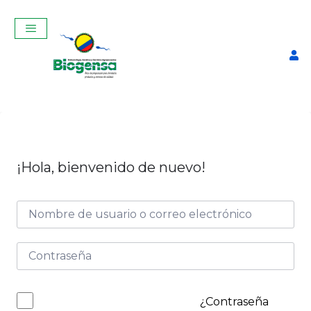
¡Hola, bienvenido de nuevo!
Examenes remediales
$
5,00
+
ADD
¿Contraseña