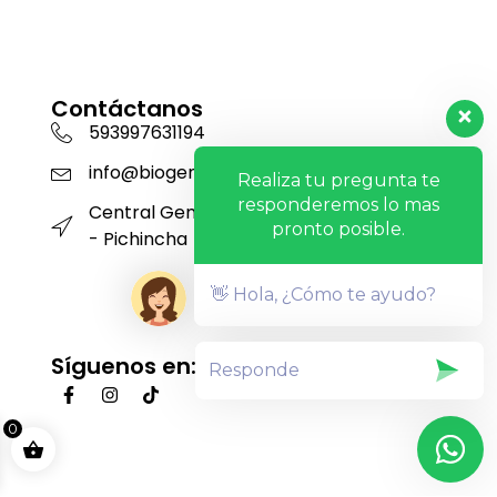
Contáctanos
593997631194
info@biogensa.com.ec
Realiza tu pregunta te
responderemos lo mas
Central Genética San Carlos - Machachi
pronto posible.
- Pichincha
👋 Hola, ¿Cómo te ayudo?
Síguenos en:
0