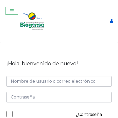
¡Hola, bienvenido de nuevo!
Curso Teórico-Práctico de
de Ecografía Reproductiva
en vacas-Instituto benjamín
Araujo de Pelileo
$
350,00
+
ADD
¿Contraseña